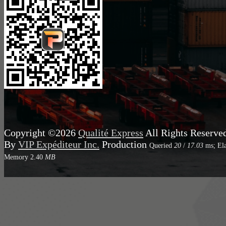
Copyright ©2026
Qualité Express
All Rights Reserve
By
VIP Expéditeur Inc.
Production
Queried
20
/
17.03
ms; El
Memory
2.40
MB