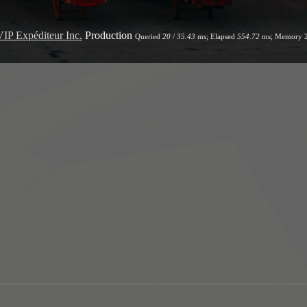
VIP Expéditeur Inc.
Production
Queried
20
/
35.43
ms; Elapsed
554.72
ms; Memory