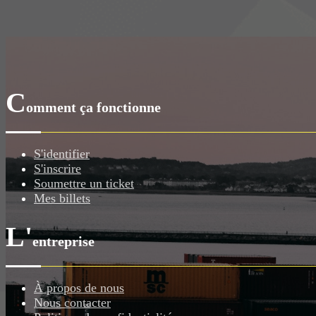
C
omment ça fonctionne
S'identifier
S'inscrire
Soumettre un ticket
Mes billets
L'
entreprise
À propos de nous
Nous contacter