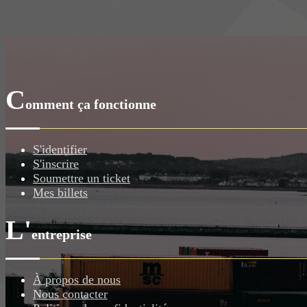
C
omment ça fonctionne
S'identifier
S'inscrire
Soumettre un ticket
Mes billets
L'
entreprise
À propos de nous
Nous contacter