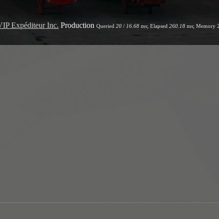
VIP Expéditeur Inc.
Production
Queried
20
/
16.68
ms; Elapsed
260.18
ms; Memory