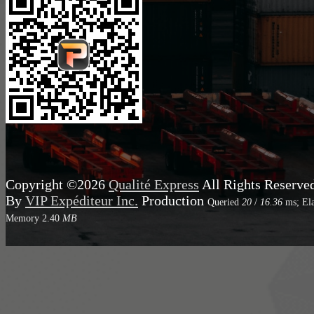
Copyright ©2026
Qualité Express
All Rights Reserve
By
VIP Expéditeur Inc.
Production
Queried
20
/
16.36
ms; El
Memory
2.40
MB