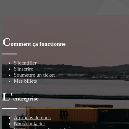
C
omment ça fonctionne
S'identifier
S'inscrire
Soumettre un ticket
Mes billets
L'
entreprise
À propos de nous
Nous contacter