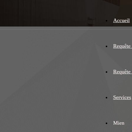
Accueil
Requête 
Requête 
Services
Mien