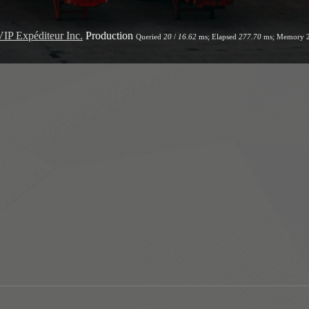
VIP Expéditeur Inc.
Production
Queried
20
/
16.62
ms; Elapsed
277.70
ms; Memory