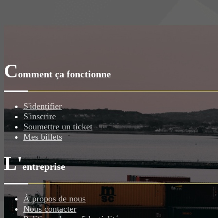
C
omment ça fonctionne
S'identifier
S'inscrire
Soumettre un ticket
Mes billets
L'
entreprise
À propos de nous
Nous contacter