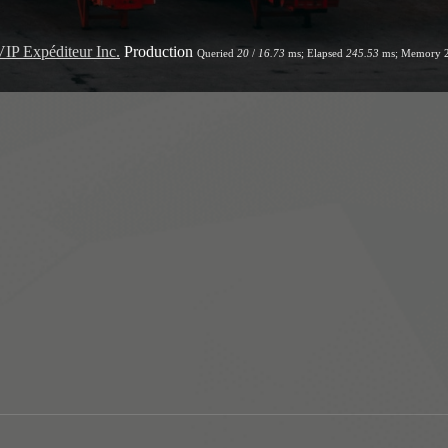
VIP Expéditeur Inc.
Production
Queried
20
/
16.73
ms; Elapsed
245.53
ms; Memory