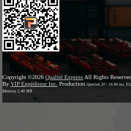
Copyright ©2026
Qualité Express
All Rights Reserve
By
VIP Expéditeur Inc.
Production
Queried
20
/
16.84
ms; El
Memory
2.40
MB