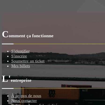
C
omment ça fonctionne
S'identifier
S'inscrire
Soumettre un ticket
Mes billets
L'
entreprise
À propos de nous
Nous contacter