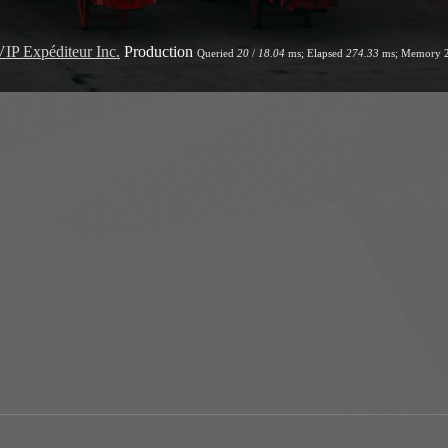
VIP Expéditeur Inc.
Production
Queried
20
/
18.04
ms; Elapsed
274.33
ms; Memory