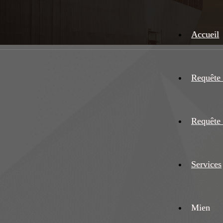
Accueil
Requête 
Requête 
Services
Mien