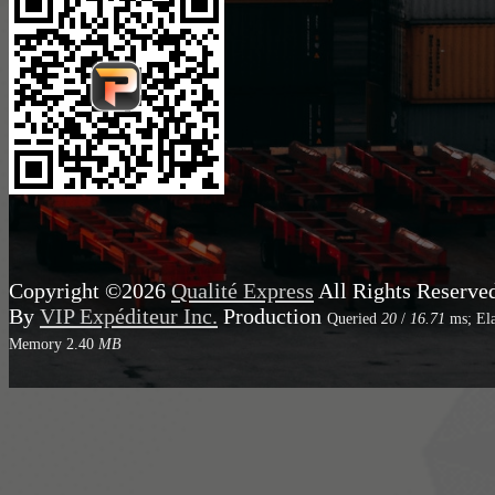
Copyright ©2026
Qualité Express
All Rights Reserve
By
VIP Expéditeur Inc.
Production
Queried
20
/
16.71
ms; El
Memory
2.40
MB