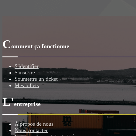
C
omment ça fonctionne
S'identifier
S'inscrire
Soumettre un ticket
Mes billets
L'
entreprise
À propos de nous
Nous contacter