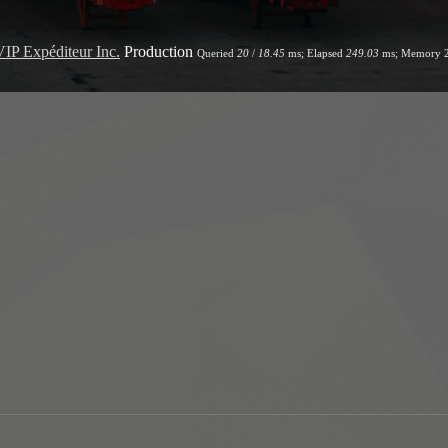
VIP Expéditeur Inc.
Production
Queried
20
/
18.45
ms; Elapsed
249.03
ms; Memory