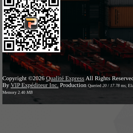
Copyright ©2026
Qualité Express
All Rights Reserve
By
VIP Expéditeur Inc.
Production
Queried
20
/
17.78
ms; El
Memory
2.40
MB