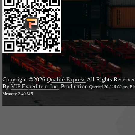
Copyright ©2026
Qualité Express
All Rights Reserve
By
VIP Expéditeur Inc.
Production
Queried
20
/
18.00
ms; El
Memory
2.40
MB