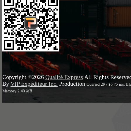
Copyright ©2026
Qualité Express
All Rights Reserve
By
VIP Expéditeur Inc.
Production
Queried
20
/
16.75
ms; El
Memory
2.40
MB