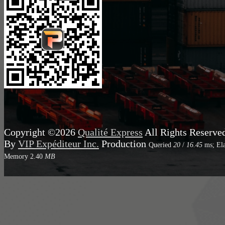
Copyright ©2026
Qualité Express
All Rights Reserve
By
VIP Expéditeur Inc.
Production
Queried
20
/
16.45
ms; El
Memory
2.40
MB