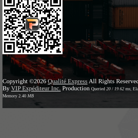
Copyright ©2026
Qualité Express
All Rights Reserve
By
VIP Expéditeur Inc.
Production
Queried
20
/
19.62
ms; El
Memory
2.40
MB