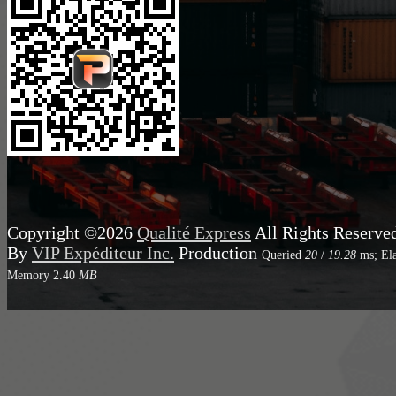
Copyright ©2026
Qualité Express
All Rights Reserve
By
VIP Expéditeur Inc.
Production
Queried
20
/
19.28
ms; El
Memory
2.40
MB