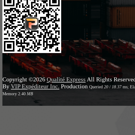
Copyright ©2026
Qualité Express
All Rights Reserve
By
VIP Expéditeur Inc.
Production
Queried
20
/
18.37
ms; El
Memory
2.40
MB