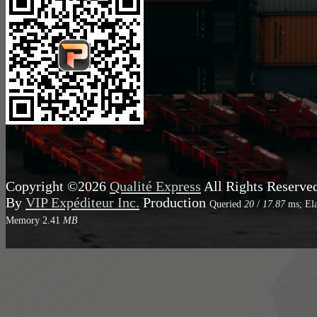
Copyright ©2026
Qualité Express
All Rights Reserve
By
VIP Expéditeur Inc.
Production
Queried
20
/
17.87
ms; El
Memory
2.41
MB