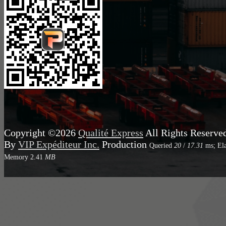
Copyright ©2026
Qualité Express
All Rights Reserve
By
VIP Expéditeur Inc.
Production
Queried
20
/
17.31
ms; El
Memory
2.41
MB