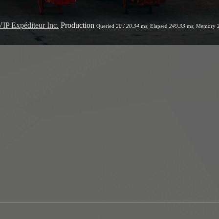
VIP Expéditeur Inc.
Production
Queried
20
/
20.34
ms; Elapsed
249.33
ms; Memory