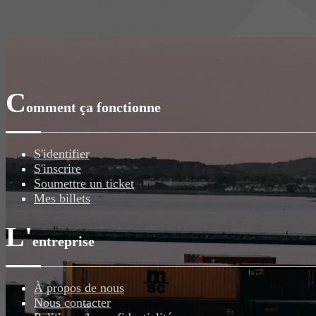
C
omment ça fonctionne
S'identifier
S'inscrire
Soumettre un ticket
Mes billets
L'
entreprise
À propos de nous
Nous contacter