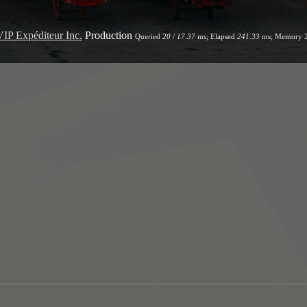
VIP Expéditeur Inc.
Production
Queried
20
/
17.37
ms; Elapsed
241.33
ms; Memory