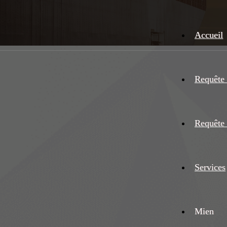
Accueil
Requête 
Requête 
Services
Mien