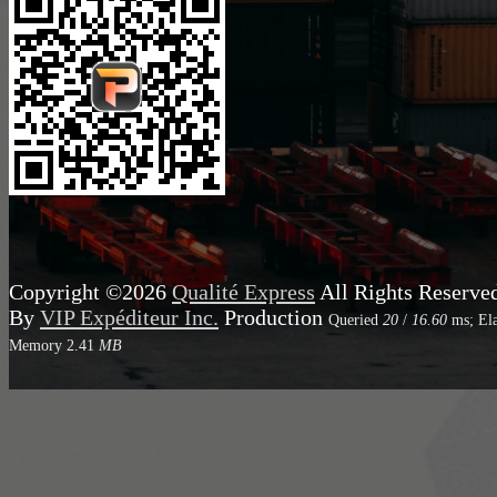
Copyright ©2026
Qualité Express
All Rights Reserve
By
VIP Expéditeur Inc.
Production
Queried
20
/
16.60
ms; El
Memory
2.41
MB