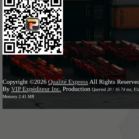
Copyright ©2026
Qualité Express
All Rights Reserve
By
VIP Expéditeur Inc.
Production
Queried
20
/
16.74
ms; El
Memory
2.41
MB