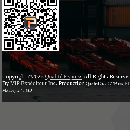
Copyright ©2026
Qualité Express
All Rights Reserve
By
VIP Expéditeur Inc.
Production
Queried
20
/
17.04
ms; El
Memory
2.41
MB