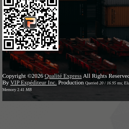
Copyright ©2026
Qualité Express
All Rights Reserve
By
VIP Expéditeur Inc.
Production
Queried
20
/
16.95
ms; El
Memory
2.41
MB