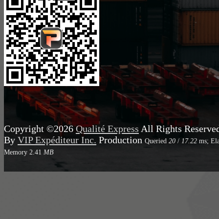
Copyright ©2026
Qualité Express
All Rights Reserve
By
VIP Expéditeur Inc.
Production
Queried
20
/
17.22
ms; El
Memory
2.41
MB