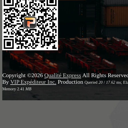
Copyright ©2026
Qualité Express
All Rights Reserve
By
VIP Expéditeur Inc.
Production
Queried
20
/
17.62
ms; El
Memory
2.41
MB