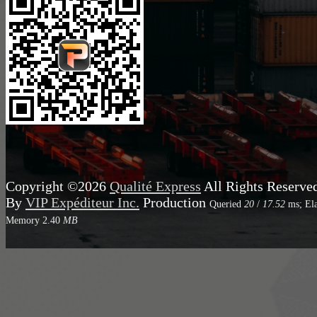
Copyright ©2026
Qualité Express
All Rights Reserve
By
VIP Expéditeur Inc.
Production
Queried
20
/
17.52
ms; El
Memory
2.40
MB